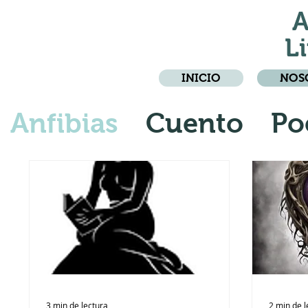
A
Li
INICIO
NOS
Anfibias
Cuento
Po
Crónica
Relato
3 min de lectura
2 min de l