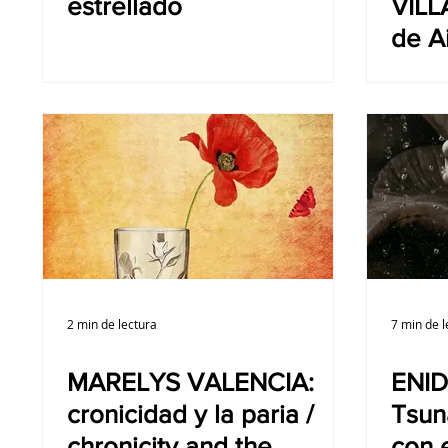
estrellado
VILL
de A
Stor
2 min de lectura
7 min de l
MARELYS VALENCIA:
ENID
cronicidad y la paria /
Tsun
chronicity and the
con e