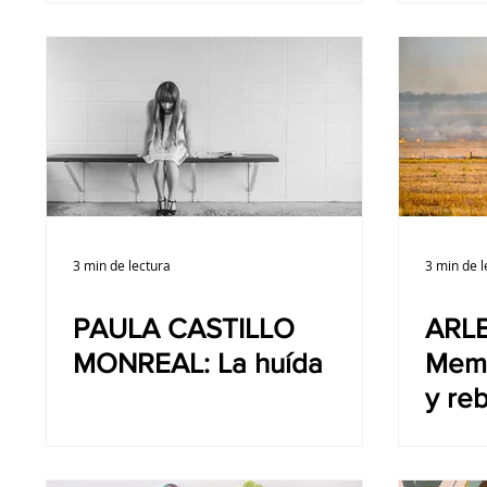
3 min de lectura
3 min de l
PAULA CASTILLO
ARL
MONREAL: La huída
Memo
y re
viero
pasti