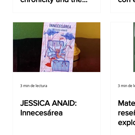
outcast
siren
3 min de lectura
3 min de l
JESSICA ANAID:
Mate
Innecesárea
rese
expl
Maca