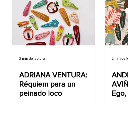
3 min de lectura
2 min de l
ADRIANA VENTURA:
AND
Réquiem para un
AVI
peinado loco
Ego,
comp
la m