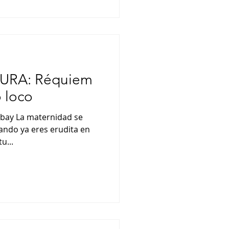
URA: Réquiem
 loco
abay La maternidad se
ando ya eres erudita en
u...