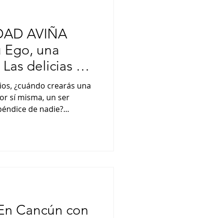
DAD AVIÑA
Ego, una
Las delicias de
os, ¿cuándo crearás una
or sí misma, un ser
éndice de nadie?...
n Cancún con