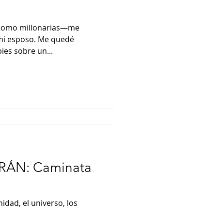
 como millonarias—me
 mi esposo. Me quedé
pies sobre un...
ÁN: Caminata
idad, el universo, los