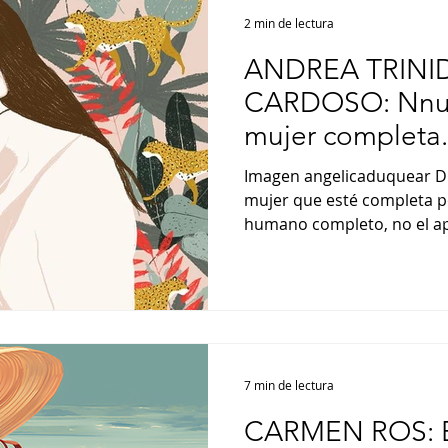
2 min de lectura
ANDREA TRINI
CARDOSO: Nnu 
mujer completa. 
la maternidad.
Imagen angelicaduquear Di
mujer que esté completa p
humano completo, no el ap
7 min de lectura
CARMEN ROS: E