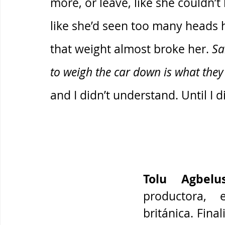
more, or leave, like she couldn’t
like she’d seen too many heads 
that weight almost broke her. 
Sa
to weigh the car down is what they 
and I didn’t understand. Until I di
Tolu Agbelu
productora, 
británica. Fina