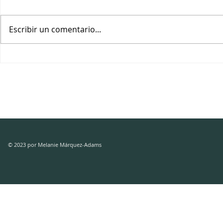
Escribir un comentario...
BATOOL ABU AKLEEN: Así
MARÍA JUL
cocino mi duelo.
: Selección 
Tormenta / 
© 2023 por Melanie Márquez-Adams