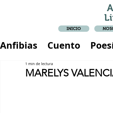
A
Li
INICIO
NOS
Anfibias
Cuento
Poes
Crónica
Relato
1 min de lectura
MARELYS VALENCIA