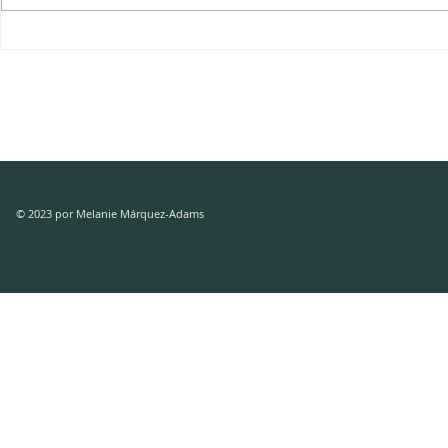
BATOOL ABU AKLEEN: Así
MARÍA JUL
cocino mi duelo.
: Selección 
Tormenta / 
© 2023 por Melanie Márquez-Adams