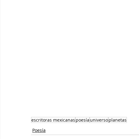
escritoras mexicanas
poesía
universo
planetas
Poesía