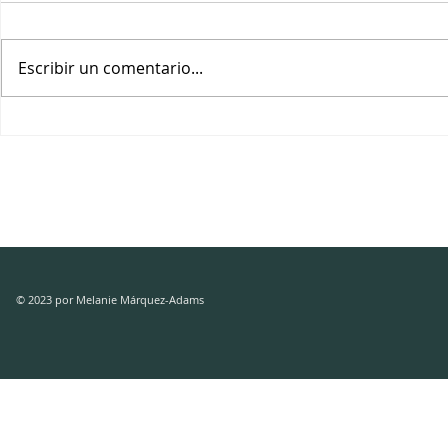
Escribir un comentario...
BATOOL ABU AKLEEN: Así
MARÍA JUL
cocino mi duelo.
: Selección 
Tormenta / 
© 2023 por Melanie Márquez-Adams