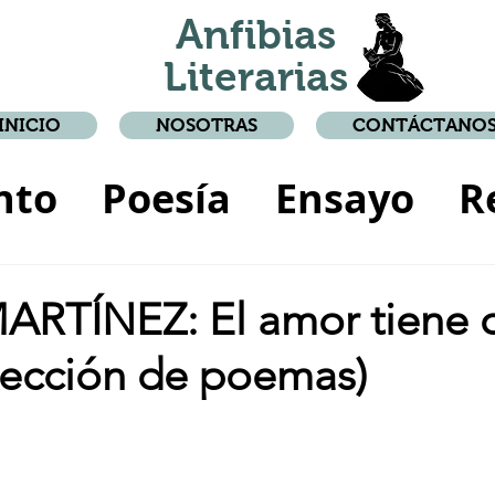
Anfibias
Literarias
INICIO
NOSOTRAS
CONTÁCTANO
nto
Poesía
Ensayo
R
lato
RTÍNEZ: El amor tiene o
lección de poemas)