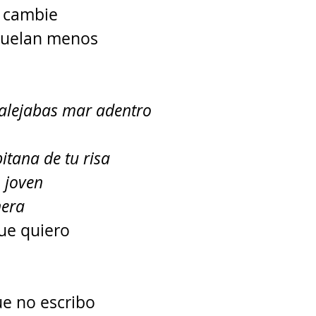
 cambie 
duelan menos 
 alejabas mar adentro
itana de tu risa 
 joven 
era 
que quiero 
e no escribo 