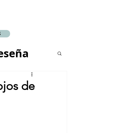
S
eseña
jos de