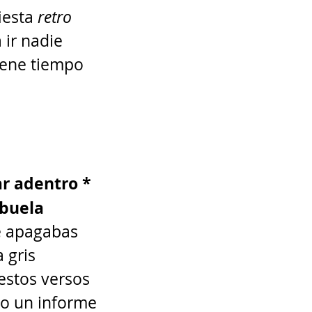
iesta 
retro 
 ir nadie 
iene tiempo 
r adentro * 
abuela 
e apagabas 
 gris 
estos versos 
o un informe 