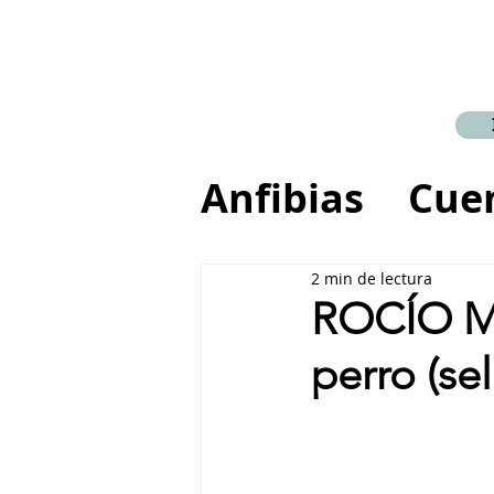
Anfibias
Cue
Crónica
Re
2 min de lectura
ROCÍO MA
perro (se