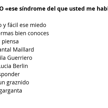
 O «ese síndrome del que usted me hab
o y fácil ese miedo 
ormas bien conoces 
y piensa 
antal Maillard 
ila Guerriero 
ucia Berlin 
sponder 
un graznido 
 garganta 