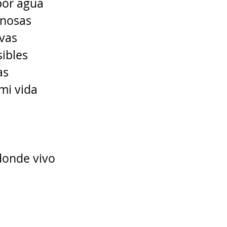
por agua 
inosas 
ivas 
sibles 
s 
mi vida 
donde vivo 