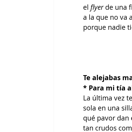
el 
flyer 
de una f
a la que no va a
porque nadie t
Te alejabas ma
* Para mi tía 
La última vez t
sola en una silla
qué pavor dan 
tan crudos com