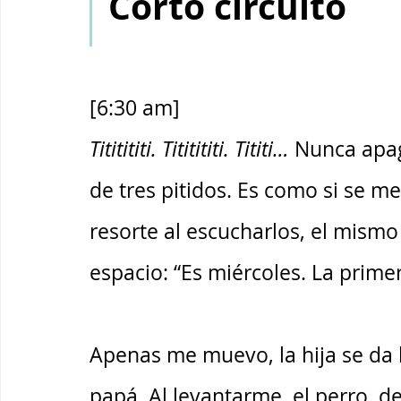
Corto circuito
[6:30 am]
Tititititi. Tititititi. Tititi…
 Nunca apa
de tres pitidos. Es como si se me
resorte al escucharlos, el mism
espacio: “Es miércoles. La primera
Apenas me muevo, la hija se da l
papá. Al levantarme, el perro, de