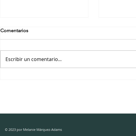
Comentarios
Escribir un comentario...
ANDREA.A. GAYTÁN
MARÍA GU
CUESTA:Tapú
RANGEL DÁ
Inalcanzable
© 2023 por Melanie Márquez-Adams