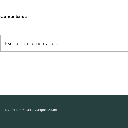
Comentarios
Escribir un comentario...
BATOOL ABU AKLEEN: Así
MARÍA JUL
cocino mi duelo.
: Selección 
Tormenta / 
© 2023 por Melanie Márquez-Adams